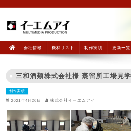
Skip
to
content
株式会社イーエムアイ｜大
株式会社イーエムアイは創業40年の映像制作専門会社です。
します。TV・CM制作、各種PRビデオ、舞台撮影、イベン
会社情報
機材リスト
制作実績
更新一覧
三和酒類株式会社様 蒸留所工場見
制作実績
株式会社イーエムアイ
2021年4月26日